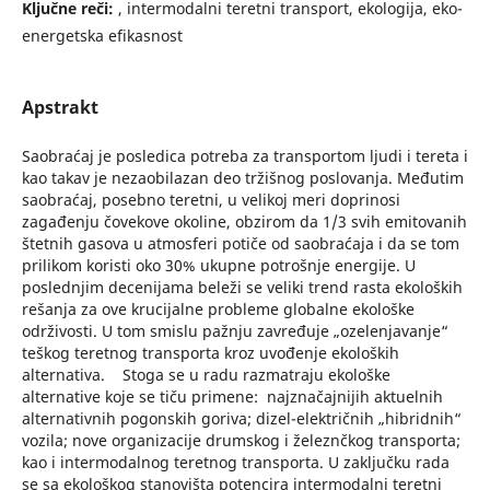
Ključne reči:
, intermodalni teretni transport, ekologija, eko-
energetska efikasnost
Apstrakt
Saobraćaj je posledica potreba za transportom ljudi i tereta i
kao takav je nezaobilazan deo tržišnog poslovanja. Međutim
saobraćaj, posebno teretni, u velikoj meri doprinosi
zagađenju čovekove okoline, obzirom da 1/3 svih emitovanih
štetnih gasova u atmosferi potiče od saobraćaja i da se tom
prilikom koristi oko 30% ukupne potrošnje energije. U
poslednjim decenijama beleži se veliki trend rasta ekoloških
rešanja za ove krucijalne probleme globalne ekološke
održivosti. U tom smislu pažnju zavređuje „ozelenjavanje“
teškog teretnog transporta kroz uvođenje ekoloških
alternativa. Stoga se u radu razmatraju ekološke
alternative koje se tiču primene: najznačajnijih aktuelnih
alternativnih pogonskih goriva; dizel-električnih „hibridnih“
vozila; nove organizacije drumskog i železnčkog transporta;
kao i intermodalnog teretnog transporta. U zaključku rada
se sa ekološkog stanovišta potencira intermodalni teretni