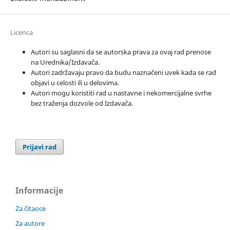
Licenca
Autori su saglasni da se autorska prava za ovaj rad prenose
na Urednika/Izdavača.
Autori zadržavaju pravo da budu naznačeni uvek kada se rad
objavi u celosti ili u delovima.
Autori mogu koristiti rad u nastavne i nekomercijalne svrhe
bez traženja dozvole od Izdavača.
Prijavi rad
Informacije
Za čitaoce
Za autore