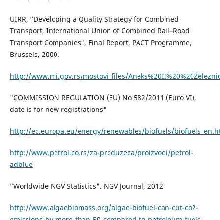
UIRR, “Developing a Quality Strategy for Combined
Transport, International Union of Combined Rail–Road
Transport Companies”, Final Report, PACT Programme,
Brussels, 2000.
http://www.mi.gov.rs/mostovi_files/Aneks%20II%20%20Zelezni
"COMMISSION REGULATION (EU) No 582/2011 (Euro VI),
date is for new registrations"
http://ec.europa.eu/energy/renewables/biofuels/biofuels_en.
http://www.petrol.co.rs/za-preduzeca/proizvodi/petrol-
adblue
”Worldwide NGV Statistics". NGV Journal, 2012
http://www.algaebiomass.org/algae-biofuel-can-cut-co2-
emissions-by-more-than-50-compared-to-petroleum-fuels-