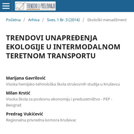
Početna
/
Arhiva
/
Sves. 1 Br. 3 (2014)
/
Ekološki menadžment
TRENDOVI UNAPREĐENJA
EKOLOGIJE U INTERMODALNOM
TERETNOM TRANSPORTU
Marijana Gavrilović
Visoka hemijsko-tehnološka škola strukovnih studija u Kruševcu
Milan Krstić
Visoka škola za poslovnu ekonomiju i preduzetništvo - PEP -
Beograd
Predrag Vukićević
Regionalna privredna komora Kruševac