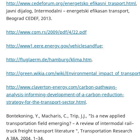
http://www.cedeforum.org/energetsko_efikasni_trasport.html
,
Javni dijalog, Intermodalni – energetski efikasan transport,
Beograd CEDEF, 2013.
http://www.cqm.rs/2009/pdf/4/22.pdf
http://www1.eere.energy.gov/vehiclesandfue;
http://fluglaerm.de/hamburg/klima.htm
.
http://green.wikia.com/wiki/Environmental_impact_of_transport
http://www.claverton-energy.com/carbon-pathways-
analysis-informing-development-of-a-carbon-reduction-
strategy-for-the-transport-sector.html
.
Bontekoning, Y., Macharis, C., Trip, J.J., "Is a new applied
transportation field emerging? – A review of intermodal rail–
truck freight transport literature ", Transportation Research
A 38A, 2004, 1–34.