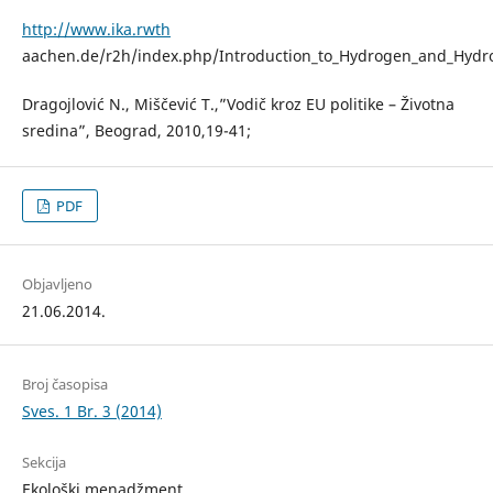
http://www.ika.rwth
aachen.de/r2h/index.php/Introduction_to_Hydrogen_and_Hyd
Dragojlović N., Miščević T.,”Vodič kroz EU politike – Životna
sredina”, Beograd, 2010,19-41;
PDF
Objavljeno
21.06.2014.
Broj časopisa
Sves. 1 Br. 3 (2014)
Sekcija
Ekološki menadžment